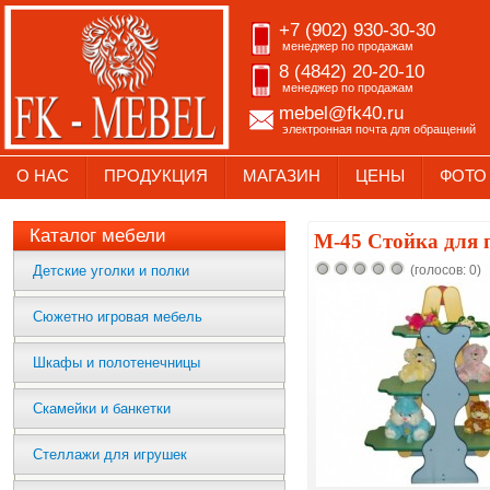
+7 (902) 930-30-30
менеджер по продажам
8 (4842) 20-20-10
менеджер по продажам
mebel@fk40.ru
электронная почта для обращений
О НАС
ПРОДУКЦИЯ
МАГАЗИН
ЦЕНЫ
ФОТО
Каталог мебели
М-45 Стойка для 
Детские уголки и полки
(голосов: 0)
Сюжетно игровая мебель
Шкафы и полотенечницы
Скамейки и банкетки
Стеллажи для игрушек