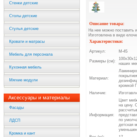
Стенки детские
Столы детские
Описание товара:
Стулья детские
На нее можно поставить и
Изготовлена в виде елоч
Кровати и матрасы
Характеристики:
Артикул:
М-45
Мебель для персонала
100х30х12
Размеры (см):
наших ме
Кухонная мебель
Ламиниро
покрытие
Материал:
Мягкие модули
дезинфиц
кромкой П
Наличие:
Изготавли
Аксессуары и материалы
Цвет мебе
на цену. 
Фасады
рассчиты
Информация:
представ
по умолч
ЛДСП
детская 
уменьшен
Кромка и кант
Вес (кг):
17