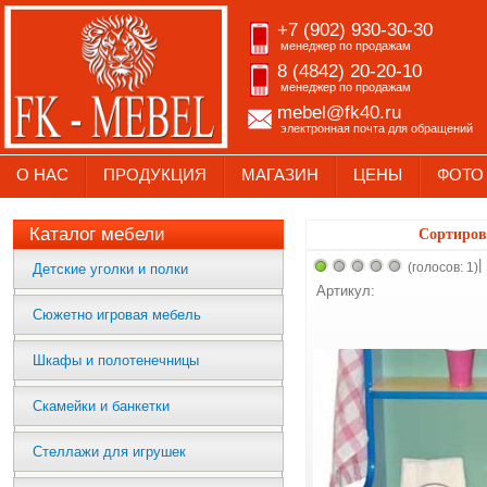
+7 (902) 930-30-30
менеджер по продажам
8 (4842) 20-20-10
менеджер по продажам
mebel@fk40.ru
электронная почта для обращений
О НАС
ПРОДУКЦИЯ
МАГАЗИН
ЦЕНЫ
ФОТО
Каталог мебели
Сортиров
|
(голосов: 1)
Детские уголки и полки
Артикул:
Сюжетно игровая мебель
Шкафы и полотенечницы
Скамейки и банкетки
Стеллажи для игрушек